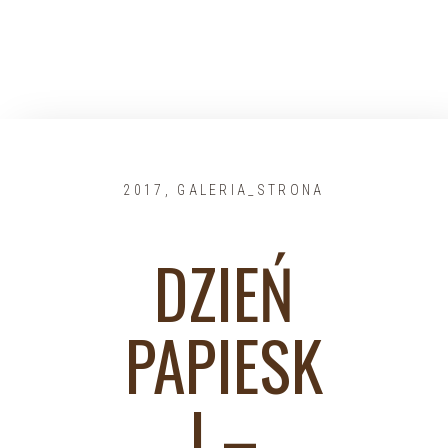
2017
,
GALERIA_STRONA
DZIEŃ
PAPIESK
I –