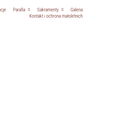
ncje
Parafia
Sakramenty
Galeria
Kontakt i ochrona małoletnich