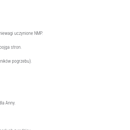
niewagi uczynione NMP.
obojga stron.
tników pogrzebu).
dla Anny.