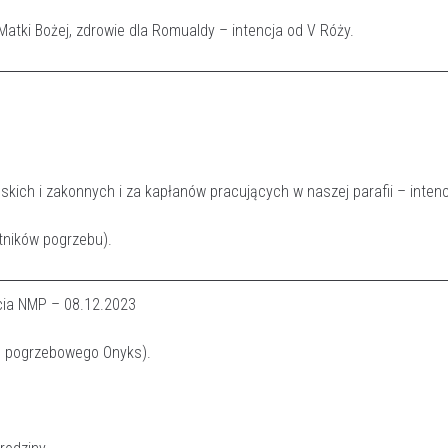
atki Bożej, zdrowie dla Romualdy – intencja od V Róży.
skich i zakonnych i za kapłanów pracujących w naszej parafii – inten
tników pogrzebu).
cia NMP – 08.12.2023
du pogrzebowego Onyks).