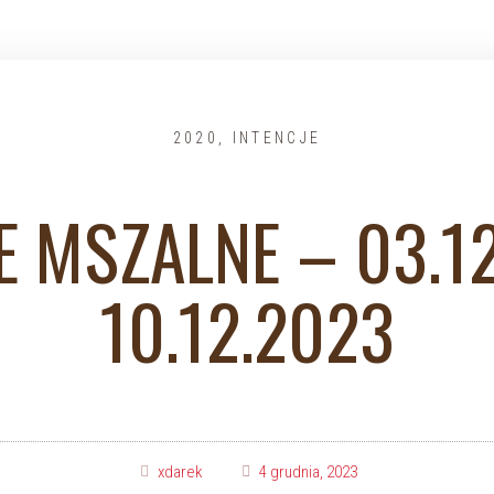
2020
,
INTENCJE
E MSZALNE – 03.1
10.12.2023
xdarek
4 grudnia, 2023