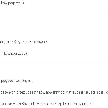
ników pogrzebu).
Łucję oraz Krzysztof Brzozowscy.
estników pogrzebu).
my pogrzebowej Onyks.
zanoszonych przez uczestników nowenny do Matki Bożej Nieustającej P
opiekę Matki Bożej dla Mikołaja z okazji 18. rocznicy urodzin.