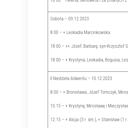
18.00 – Helena, Genowefa i za zmarłych z 
Sobota – 09.12.2023
8.00 – + Leokadia Marcinkowska.
18.00 – ++ Józef, Barbarę, syn-Krzysztof 
18.00 – + Krystyna, Leokadia, Bogusia, Les
II Niedziela Adwentu – 10.12.2023
8.00 – + Bronisława, Józef Tomczyk, Miros
10.15 – + Krystynę, Mirosławę i Mieczysła
12.15 – + Alicja (3 r. śm.), + Stanisław (1 r.