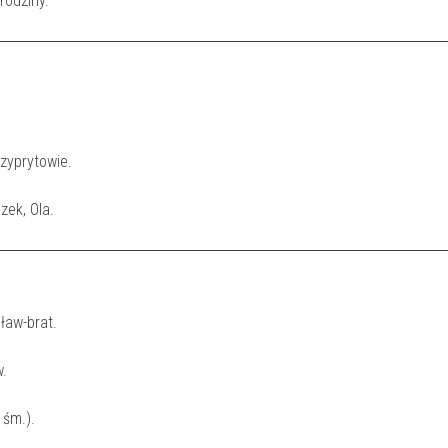
rodziny.
Szyprytowie.
zek, Ola.
ław-brat.
w.
 śm.).