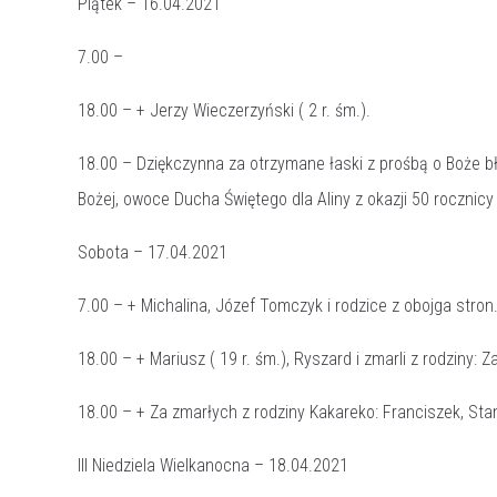
Piątek – 16.04.2021
7.00 –
18.00 – + Jerzy Wieczerzyński ( 2 r. śm.).
18.00 – Dziękczynna za otrzymane łaski z prośbą o Boże b
Bożej, owoce Ducha Świętego dla Aliny z okazji 50 roczn
Sobota – 17.04.2021
7.00 – + Michalina, Józef Tomczyk i rodzice z obojga stro
18.00 – + Mariusz ( 19 r. śm.), Ryszard i zmarli z rodziny
18.00 – + Za zmarłych z rodziny Kakareko: Franciszek, Stan
III Niedziela Wielkanocna – 18.04.2021