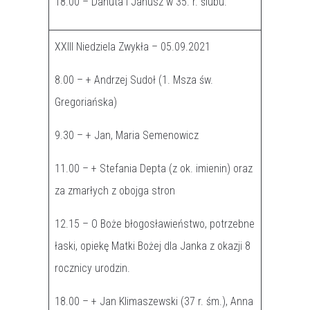
18.00 – Danuta i Janusz w 35. r. ślubu.
XXIII Niedziela Zwykła – 05.09.2021
8.00 – + Andrzej Sudoł (1. Msza św.
Gregoriańska)
9.30 – + Jan, Maria Semenowicz
11.00 – + Stefania Depta (z ok. imienin) oraz
za zmarłych z obojga stron
12.15 – O Boże błogosławieństwo, potrzebne
łaski, opiekę Matki Bożej dla Janka z okazji 8
rocznicy urodzin.
18.00 – + Jan Klimaszewski (37 r. śm.), Anna