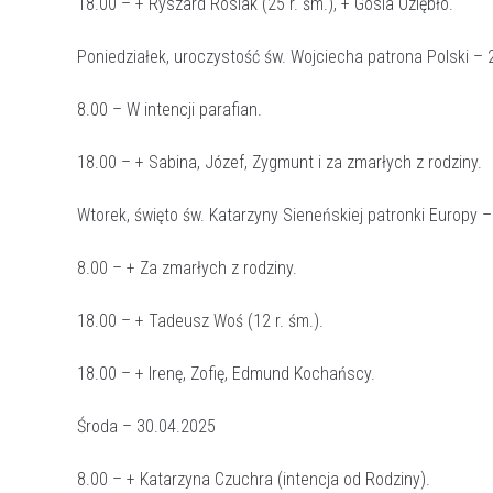
18.00 – + Ryszard Rosiak (25 r. śm.), + Gosia Oziębło.
Poniedziałek, uroczystość św. Wojciecha patrona Polski –
8.00 – W intencji parafian.
18.00 – + Sabina, Józef, Zygmunt i za zmarłych z rodziny.
Wtorek, święto św. Katarzyny Sieneńskiej patronki Europy 
8.00 – + Za zmarłych z rodziny.
18.00 – + Tadeusz Woś (12 r. śm.).
18.00 – + Irenę, Zofię, Edmund Kochańscy.
Środa – 30.04.2025
8.00 – + Katarzyna Czuchra (intencja od Rodziny).