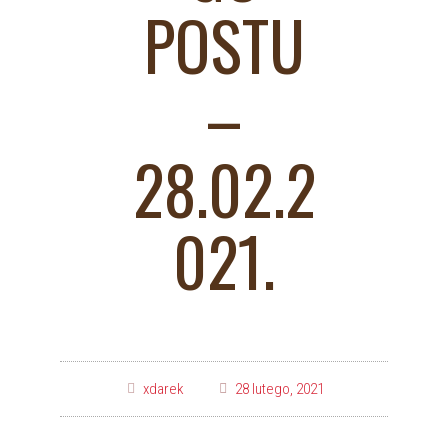
POSTU
–
28.02.2
021.
xdarek
28 lutego, 2021