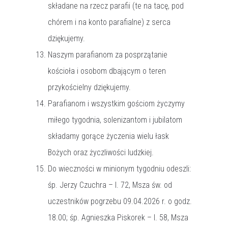
składane na rzecz parafii (te na tacę, pod
chórem i na konto parafialne) z serca
dziękujemy.
Naszym parafianom za posprzątanie
kościoła i osobom dbającym o teren
przykościelny dziękujemy.
Parafianom i wszystkim gościom życzymy
miłego tygodnia, solenizantom i jubilatom
składamy gorące życzenia wielu łask
Bożych oraz życzliwości ludzkiej.
Do wieczności w minionym tygodniu odeszli:
śp. Jerzy Czuchra – l. 72, Msza św. od
uczestników pogrzebu 09.04.2026 r. o godz.
18.00; śp. Agnieszka Piskorek – l. 58, Msza