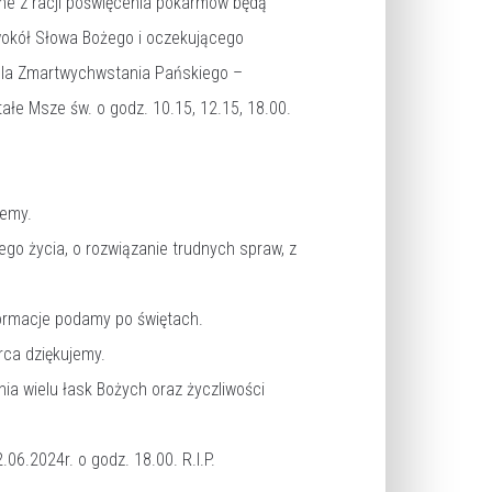
dane z racji poświęcenia pokarmów będą
 wokół Słowa Bożego i oczekującego
iela Zmartwychwstania Pańskiego –
łe Msze św. o godz. 10.15, 12.15, 18.00.
jemy.
go życia, o rozwiązanie trudnych spraw, z
formacje podamy po świętach.
rca dziękujemy.
a wielu łask Bożych oraz życzliwości
06.2024r. o godz. 18.00. R.I.P.