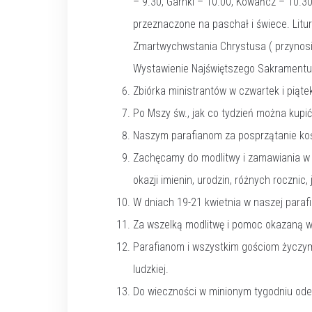
– 9.30, Garnki – 10.00, Kowańcz – 10.30
przeznaczone na paschał i świece. Litu
Zmartwychwstania Chrystusa ( przynosi
Wystawienie Najświętszego Sakramentu o
Zbiórka ministrantów w czwartek i piąte
Po Mszy św., jak co tydzień można kupić
Naszym parafianom za posprzątanie koś
Zachęcamy do modlitwy i zamawiania w za
okazji imienin, urodzin, różnych rocznic, 
W dniach 19-21 kwietnia w naszej paraf
Za wszelką modlitwę i pomoc okazaną w m
Parafianom i wszystkim gościom życzymy
ludzkiej.
Do wieczności w minionym tygodniu odesz