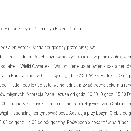
iaty i materiały do Ciemnicy i Bożego Grobu.
edziałek, wtorek, środa pół godziny przed Mszą św.
ni przed Triduum Paschalnym w naszym kościele w poniedziałek, wtor
schalne – Wielki Czwartek – Wspomnienie ustanowienia sakramentów 
oracja Pana Jezusa w Ciemnicy do godz. 22.30. Wielki Piątek – Dzień 
ego – jeden posiłek do syta, wolno jednak przyjąć trochę pokarmu ran
ów mięsnych. Adoracja Pana Jezusa od godz. 10.00. O godz. 15.00 D
.00 Liturgia Męki Pańskiej, a po niej adoracja Najświętszego Sakrame
Wigilii Paschalnej kontynuować post. Adoracja przy Bożym Grobie od 
.00 do godz. 14.00 co pół godziny. Poświęcenie pokarmów na filiach: 