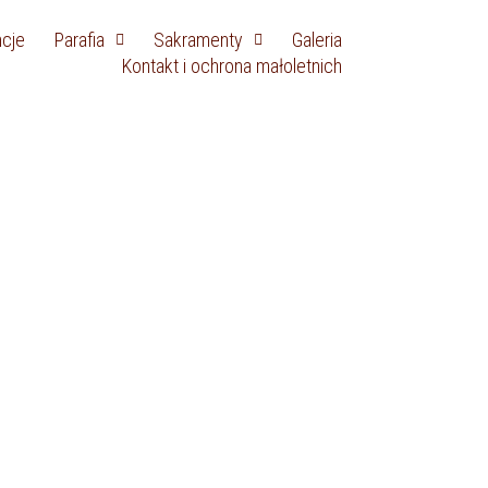
ncje
Parafia
Sakramenty
Galeria
Kontakt i ochrona małoletnich