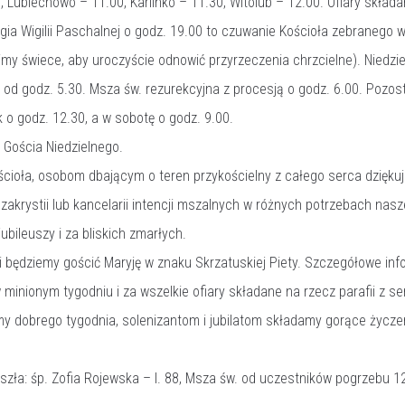
, Lubiechowo – 11.00, Karlinko – 11.30, Witolub – 12.00. Ofiary skła
rgia Wigilii Paschalnej o godz. 19.00 to czuwanie Kościoła zebranego
my świece, aby uroczyście odnowić przyrzeczenia chrzcielne). Niedz
d godz. 5.30. Msza św. rezurekcyjna z procesją o godz. 6.00. Pozosta
k o godz. 12.30, a w sobotę o godz. 9.00.
 Gościa Niedzielnego.
cioła, osobom dbającym o teren przykościelny z całego serca dzięku
krystii lub kancelarii intencji mszalnych w różnych potrzebach nasze
jubileuszy i za bliskich zmarłych.
ii będziemy gościć Maryję w znaku Skrzatuskiej Piety. Szczegółowe in
inionym tygodniu i za wszelkie ofiary składane na rzecz parafii z se
 dobrego tygodnia, solenizantom i jubilatom składamy gorące życzeni
ła: śp. Zofia Rojewska – l. 88, Msza św. od uczestników pogrzebu 12.