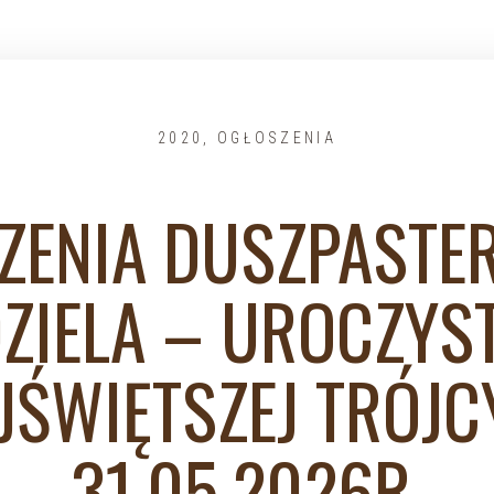
2020
,
OGŁOSZENIA
ZENIA DUSZPASTER
DZIELA – UROCZYS
JŚWIĘTSZEJ TRÓJC
31.05.2026R.