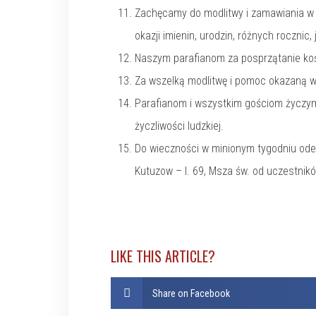
Zachęcamy do modlitwy i zamawiania w za
okazji imienin, urodzin, różnych rocznic, 
Naszym parafianom za posprzątanie koś
Za wszelką modlitwę i pomoc okazaną w m
Parafianom i wszystkim gościom życzymy
życzliwości ludzkiej.
Do wieczności w minionym tygodniu odesz
Kutuzow – l. 69, Msza św. od uczestnikó
LIKE THIS ARTICLE?
Share on Facebook