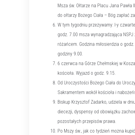
Msza św. Ołtarze na Placu Jana Pawła II,
do ołtarzy Bożego Ciała – Bóg zapłać za
W tym tygodniu przeżywamy: I-y czwartek
godz. 7.00 msza wynagradzająca NSPJ za
różańcem. Godzina miłosierdzia o godz.
godziny 9.00.
6 czerwca na Górze Chełmskiej w Koszali
kościoła. Wyjazd o godz. 9.15.
Od Uroczystości Bożego Ciała do Urocz
Sakramentem wokół kościoła i naboże
Biskup Krzysztof Zadarko, udziela w dn
diecezji, dyspensy od obowiązku zacho
pozostałych przepisów prawa.
Po Mszy św., jak co tydzień można kupić