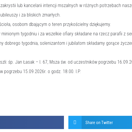
krystii lub kancelarii intencji mszalnych w różnych potrzebach nasze
jubileuszy i za bliskich zmarłych.
cioła, osobom dbającym o teren przykościelny dziękujemy.
inionym tygodniu i za wszelkie ofiary składane na rzecz parafii z se
 dobrego tygodnia, solenizantom i jubilatom składamy gorące życzen
li: śp. Jan Łasak – l. 67, Msza św. od uczestników pogrzebu 16.09.20
w pogrzebu 15.09.2026r. o godz. 18.00. I.P.
Share on Twitter