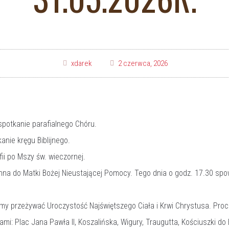
xdarek
2 czerwca, 2026
spotkanie parafialnego Chóru.
nie kręgu Biblijnego.
i po Mszy św. wieczornej.
na do Matki Bożej Nieustającej Pomocy. Tego dnia o godz. 17.30 spowi
my przeżywać Uroczystość Najświętszego Ciała i Krwi Chrystusa. Pro
cami: Plac Jana Pawła II, Koszalińska, Wigury, Traugutta, Kościuszki 