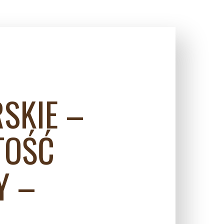
SKIE –
TOŚĆ
Y –