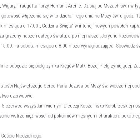
 Wigury, Traugutta i przy Homanit Arenie. Dzisiaj po Mszach św. i w t
 gotowość włączenia się w to dzieło. Tego dnia na Mszy św. o godz. 10
 miesiąca o 17.00 „ Godzina Święta” w intencji nowych powołań kapłań
 grzechy nasze i całego świata, a po niej nasze „Jerycho Różańcowe
 15.00. I-a sobota miesiąca o 8.00 msza wynagradzająca. Spowiedź ś
nie odbędzie się pielgrzymka Kręgów Matki Bożej Pielgrzymującej. Zap
ystości Najświętszego Serca Pana Jezusa po Mszy św. wieczornej cod
ństwo czerwcowe.
iu 5 czerwca wszystkim wiernym Diecezji Koszalińsko-Kołobrzeskiej i
wania wstrzemięźliwości od pokarmów mięsnych i charakteru pokutne
 Gościa Niedzielnego.