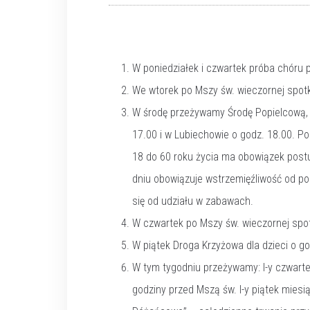
W poniedziałek i czwartek próba chóru p
We wtorek po Mszy św. wieczornej spotka
W środę przeżywamy Środę Popielcową, k
17.00 i w Lubiechowie o godz. 18.00. P
18 do 60 roku życia ma obowiązek postu
dniu obowiązuje wstrzemięźliwość od p
się od udziału w zabawach.
W czwartek po Mszy św. wieczornej spot
W piątek Droga Krzyżowa dla dzieci o go
W tym tygodniu przeżywamy: I-y czwarte
godziny przed Mszą św. I-y piątek mies