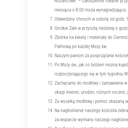
Różańcowe” – całodzienne trwanie przy 
miesiąca o 8.00 msza wynagradzająca. 
Odwiedziny chorych w sobotę od godz. 9
Gorzkie Żale w przyszłą niedzielę o godz
Zbiórka na kwiaty i materiały do Ciemni
Palmową po każdej Mszy św.
Naszym paniom za posprzątanie kościoł
Po Mszy św., jak co tydzień można kupić
rozpoczynającego się w tym tygodniu Wi
Zachęcamy do modlitwy i zamawiania w za
okazji imienin, urodzin, różnych rocznic, 
Za wszelką modlitwę i pomoc okazaną w m
Na nagłośnienie naszego kościoła zebra
za wsparcie wymiany naszego nagłośnie