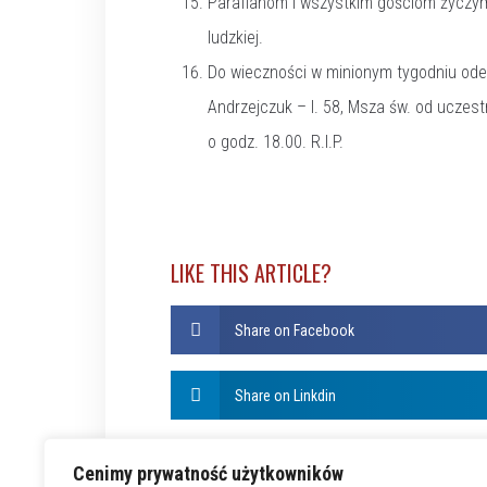
Parafianom i wszystkim gościom życzymy
ludzkiej.
Do wieczności w minionym tygodniu odesz
Andrzejczuk – l. 58, Msza św. od uczes
o godz. 18.00. R.I.P.
LIKE THIS ARTICLE?
Share on Facebook
Share on Linkdin
Cenimy prywatność użytkowników