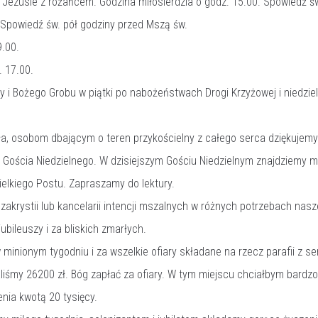
Jezusie z różańcem. Godzina miłosierdzia o godz. 15.00. Spowiedź św
Spowiedź św. pół godziny przed Mszą św.
.00.
. 17.00.
cy i Bożego Grobu w piątki po nabożeństwach Drogi Krzyżowej i niedziel
a, osobom dbającym o teren przykościelny z całego serca dziękujemy
 Gościa Niedzielnego. W dzisiejszym Gościu Niedzielnym znajdziemy m.
elkiego Postu. Zapraszamy do lektury.
krystii lub kancelarii intencji mszalnych w różnych potrzebach nasze
jubileuszy i za bliskich zmarłych.
inionym tygodniu i za wszelkie ofiary składane na rzecz parafii z se
liśmy 26200 zł. Bóg zapłać za ofiary. W tym miejscu chciałbym bardz
nia kwotą 20 tysięcy.