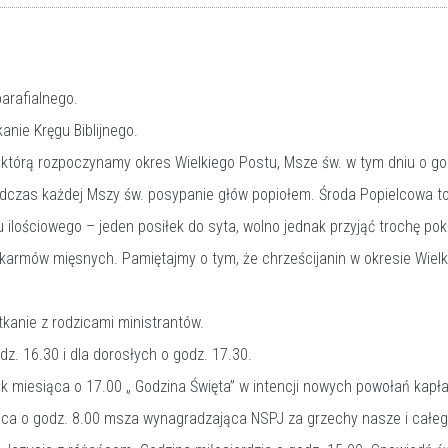
arafialnego.
nie Kręgu Biblijnego.
tórą rozpoczynamy okres Wielkiego Postu, Msze św. w tym dniu o god
odczas każdej Mszy św. posypanie głów popiołem. Środa Popielcowa to
 ilościowego – jeden posiłek do syta, wolno jednak przyjąć trochę p
okarmów mięsnych. Pamiętajmy o tym, że chrześcijanin w okresie Wie
kanie z rodzicami ministrantów.
dz. 16.30 i dla dorosłych o godz. 17.30.
k miesiąca o 17.00 „ Godzina Święta” w intencji nowych powołań kapł
iąca o godz. 8.00 msza wynagradzająca NSPJ za grzechy nasze i całego