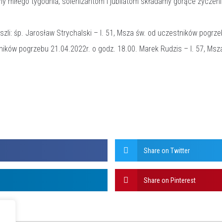
 miłego tygodnia, solenizantom i jubilatom składamy gorące życzenia
li: śp. Jarosław Strychalski – l. 51, Msza św. od uczestników pogrze
tników pogrzebu 21.04.2022r. o godz. 18.00. Marek Rudzis – l. 57, Ms
Share on Twitter
Share on Pinterest