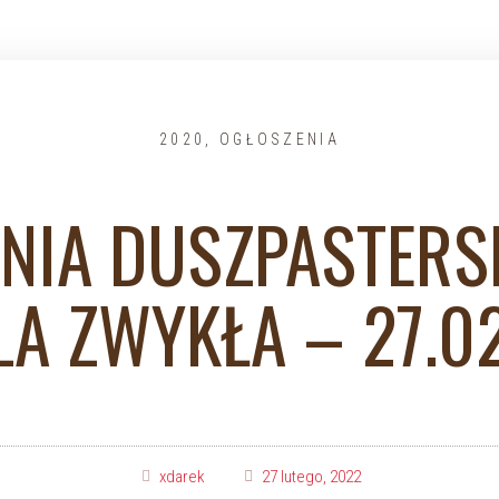
2020
,
OGŁOSZENIA
NIA DUSZPASTERSKI
LA ZWYKŁA – 27.0
xdarek
27 lutego, 2022