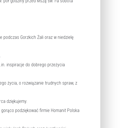
. pół godziny przed Mszą św. I-a sobota
e podczas Gorzkich Żali oraz w niedzielę
.
in. inspiracje do dobrego przeżycia
go życia, o rozwiązanie trudnych spraw, z
rca dziękujemy.
o gorąco podziękować firmie Homanit Polska