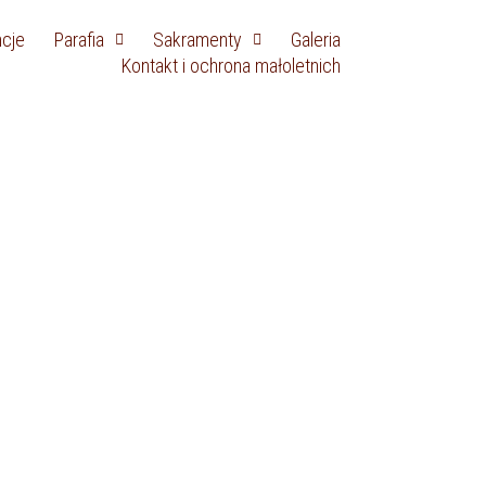
ncje
Parafia
Sakramenty
Galeria
Kontakt i ochrona małoletnich