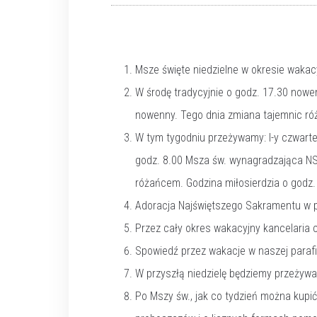
Msze święte niedzielne w okresie wakacy
W środę tradycyjnie o godz. 17.30 nowen
nowenny. Tego dnia zmiana tajemnic r
W tym tygodniu przeżywamy: I-y czwartek
godz. 8.00 Msza św. wynagradzająca NSP
różańcem. Godzina miłosierdzia o godz.
Adoracja Najświętszego Sakramentu w po
Przez cały okres wakacyjny kancelaria 
Spowiedź przez wakacje w naszej parafii
W przyszłą niedzielę będziemy przeżywać
Po Mszy św., jak co tydzień można kupi