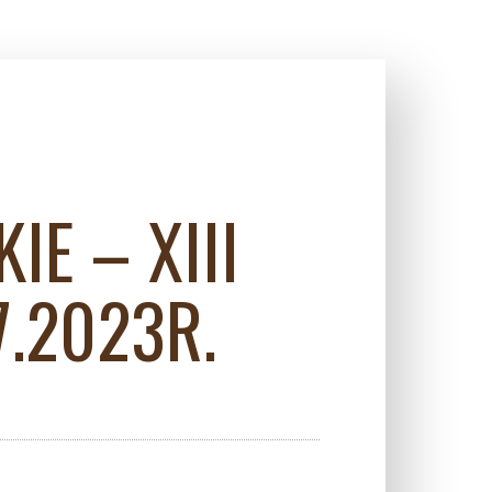
E – XIII
7.2023R.