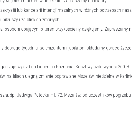
cy Kościoła matkom w potrzebie. Zapraszamy do lektury.
krystii lub kancelarii intencji mszalnych w różnych potrzebach nasze
jubileuszy i za bliskich zmarłych.
a, osobom dbającym o teren przykościelny dziękujemy. Zapraszamy no
 dobrego tygodnia, solenizantom i jubilatom składamy gorące życzen
ganizuje wyjazd do Lichenia i Poznania. Koszt wyjazdu wynosi 260 zł. Za
św. na filiach ulegną zmianie odprawiane Msze św. niedzielne w Karlin
ła: śp. Jadwiga Potocka – l. 72, Msza św. od uczestników pogrzebu 27