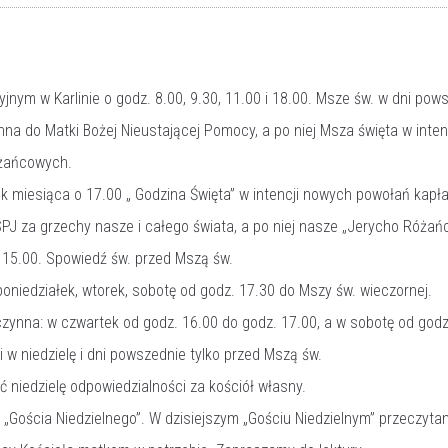
jnym w Karlinie o godz. 8.00, 9.30, 11.00 i 18.00. Msze św. w dni pow
na do Matki Bożej Nieustającej Pomocy, a po niej Msza święta w inten
óżańcowych.
 miesiąca o 17.00 „ Godzina Święta” w intencji nowych powołań kapłań
J za grzechy nasze i całego świata, a po niej nasze „Jerycho Różań
 15.00. Spowiedź św. przed Mszą św.
niedziałek, wtorek, sobotę od godz. 17.30 do Mszy św. wieczornej.
czynna: w czwartek od godz. 16.00 do godz. 17.00, a w sobotę od godz
 w niedzielę i dni powszednie tylko przed Mszą św.
 niedzielę odpowiedzialności za kościół własny.
ć „Gościa Niedzielnego”. W dzisiejszym „Gościu Niedzielnym” przeczyt