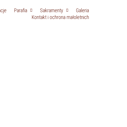
ncje
Parafia
Sakramenty
Galeria
Kontakt i ochrona małoletnich