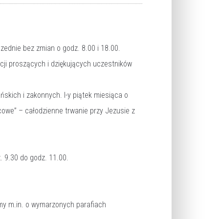
szednie bez zmian o godz. 8.00 i 18.00.
cji proszących i dziękujących uczestników
skich i zakonnych. I-y piątek miesiąca o
cowe” – całodzienne trwanie przy Jezusie z
. 9.30 do godz. 11.00.
amy m.in. o wymarzonych parafiach