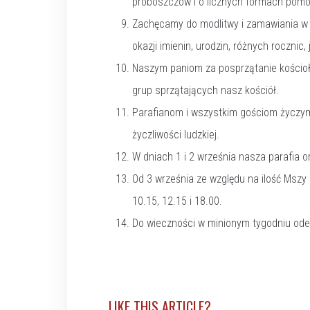
proboszczów i o licznych formach pomo
Zachęcamy do modlitwy i zamawiania w za
okazji imienin, urodzin, różnych rocznic, 
Naszym paniom za posprzątanie kościoł
grup sprzątających nasz kościół.
Parafianom i wszystkim gościom życzymy
życzliwości ludzkiej.
W dniach 1 i 2 września nasza parafia or
Od 3 września ze względu na ilość Mszy 
10.15, 12.15 i 18.00.
Do wieczności w minionym tygodniu odesz
LIKE THIS ARTICLE?