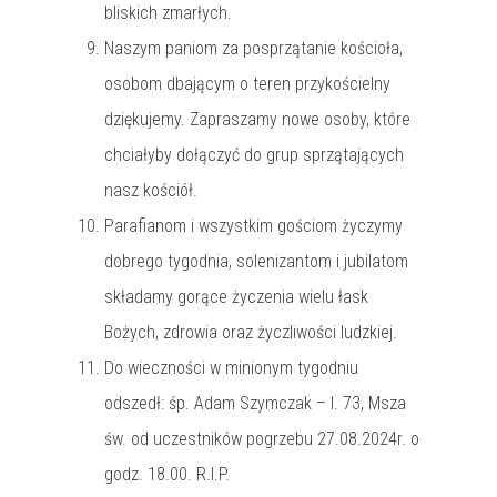
bliskich zmarłych.
Naszym paniom za posprzątanie kościoła,
osobom dbającym o teren przykościelny
dziękujemy. Zapraszamy nowe osoby, które
chciałyby dołączyć do grup sprzątających
nasz kościół.
Parafianom i wszystkim gościom życzymy
dobrego tygodnia, solenizantom i jubilatom
składamy gorące życzenia wielu łask
Bożych, zdrowia oraz życzliwości ludzkiej.
Do wieczności w minionym tygodniu
odszedł: śp. Adam Szymczak – l. 73, Msza
św. od uczestników pogrzebu 27.08.2024r. o
godz. 18.00. R.I.P.