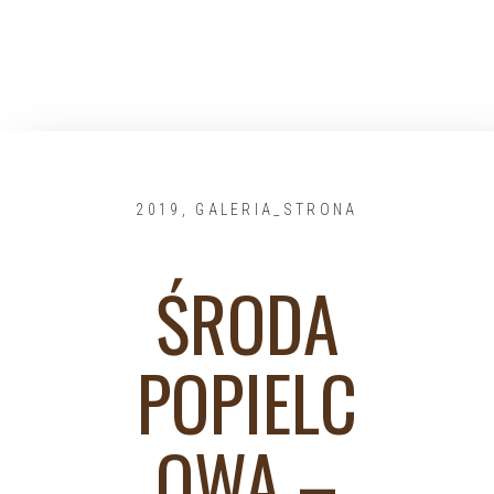
2019
,
GALERIA_STRONA
ŚRODA
POPIELC
OWA –