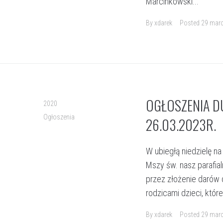
Marcinkowski...
By
xdarek
Posted
29 marc
OGŁOSZENIA DU
2020
Ogłoszenia
26.03.2023R.
W ubiegłą niedzielę n
Mszy św. nasz parafia
przez złożenie darów d
rodzicami dzieci, któr
By
xdarek
Posted
29 marc