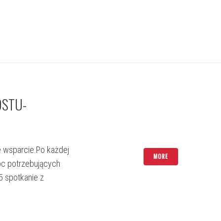
OSTU-
e wsparcie.Po każdej
MORE
óc potrzebujących
5 spotkanie z