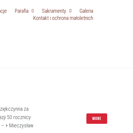
ncje
Parafia
Sakramenty
Galeria
Kontakt i ochrona małoletnich
Dziękczynna za
zji 50 rocznicy
MORE
15 – + Mieczysław