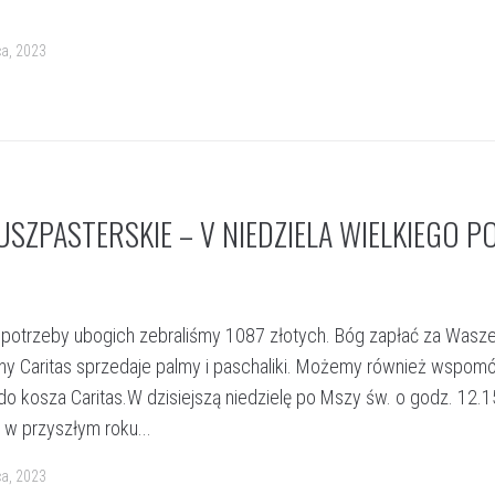
a, 2023
SZPASTERSKIE – V NIEDZIELA WIELKIEGO P
a potrzeby ubogich zebraliśmy 1087 złotych. Bóg zapłać za Wasz
lny Caritas sprzedaje palmy i paschaliki. Możemy również wspom
o kosza Caritas.W dzisiejszą niedzielę po Mszy św. o godz. 12.1
e w przyszłym roku...
a, 2023