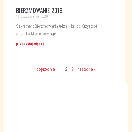
BIERZMOWANIE 2019
19 października, 2020
Sakrament Bierzmowania udzielił ks. bp Krzysztof
Zadarko.Miejcie odwagę…
przeczytaj więcej
« poprzednia
1
2
3
następna »
—