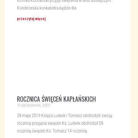
Konrad Kochański przyjął święcenia w dniu dzisiejszym.
Kołobrzeska konkatedra będzie dla
przeczytaj więcej
ROCZNICA ŚWIĘCEŃ KAPŁAŃSKICH
19 października, 2020
28 maja 2019 Księża Ludwik i Tomasz obchodzili swoją
rocznicę przyjęcia święceń.Ks. Ludwik obchodził 58
rocznicę święceń.Ks. Tomasz 14 rocznicę