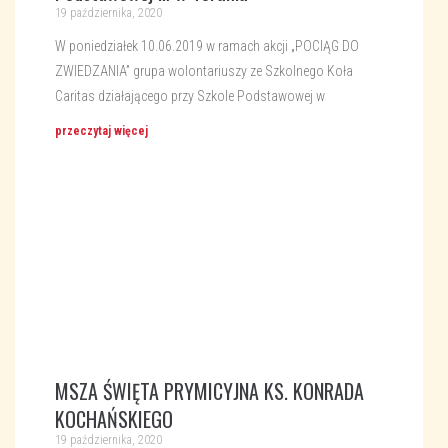
19 października, 2020
W poniedziałek 10.06.2019 w ramach akcji „POCIĄG DO
ZWIEDZANIA” grupa wolontariuszy ze Szkolnego Koła
Caritas działającego przy Szkole Podstawowej w
przeczytaj więcej
MSZA ŚWIĘTA PRYMICYJNA KS. KONRADA
KOCHAŃSKIEGO
19 października, 2020