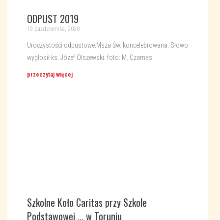
ODPUST 2019
19 października, 2020
Uroczystości odpustowe.Msza Św. koncelebrowana. Słowo
wygłosił ks. Józef Olszewski. foto: M. Czarnas
przeczytaj więcej
Szkolne Koło Caritas przy Szkole
Podstawowej … w Toruniu