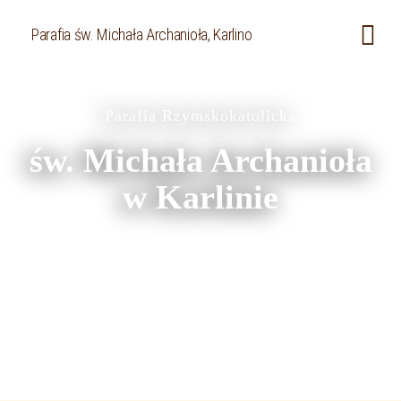
Parafia św. Michała Archanioła, Karlino
Parafia Rzymskokatolicka
św. Michała Archanioła
w Karlinie
Plac Jana Pawła II
78-230 Karlino
kontakt@karlino-michalarchaniol.pl
tel. 881078834